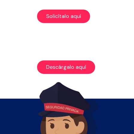
de Ingreso».
Solicítalo aquí
Anexa la fotocopia de tu cédula.
Entrega los documentos en cualquiera
de nuestras oficinas a nivel nacional
Solicita tu formulario a uno de
nuestros promotores o
Descárgalo aquí