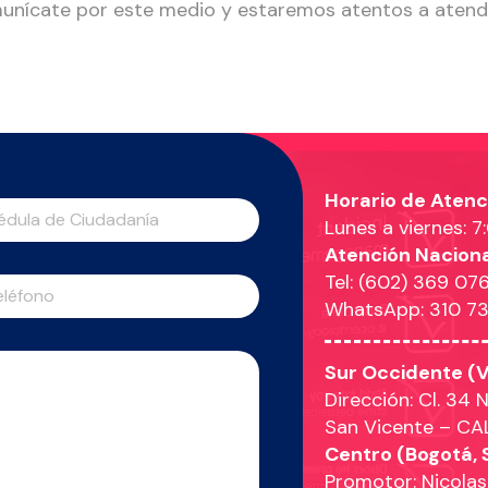
nícate por este medio y estaremos atentos a atend
Horario de Atenc
Lunes a viernes: 7
Atención Nacion
Tel: (602) 369 076
WhatsApp: 310 7
Sur Occidente (V
Dirección: Cl. 34 
San Vicente – CA
Centro (Bogotá,
Promotor: Nicolas