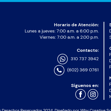
Horario de Atención:
Lunes a jueves: 7:00 a.m. a 6:00 p.m.
Viernes: 7:00 a.m. a 2.00 p.m.
Contacto:
310 737 3942
(602) 369 0761
Síguenos en:
s Derechos Reservados 2024. Diseñado por
Why Creative So