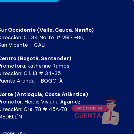
Sur Occidente (Valle, Cauca, Nariño)
Dirección: Cl. 34 Norte. # 2BIS -86,
San Vicente – CALI
Centro (Bogotá, Santander)
Promotora: katherine Ramos
Dirección: Cll. 13 # 34-35
Puente Aranda – BOGOTÁ
Norte (Antioquia, Costa Atlántica)
Promotor: Heidis Viviana Agamez
Dirección: Cra. 78 # 45A-78
MEDELLÍN
lutions SAS