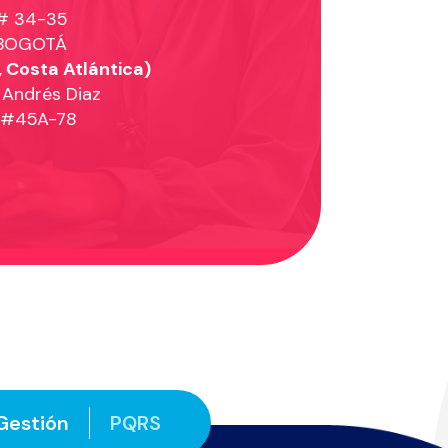
 # 34-35
 BOGOTÁ
, Costa Atlántica)
 Andrés Diaz
8 #45A-78
Gestión
PQRS