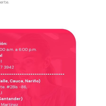
erte.
ión:
:00 a.m. a 6:00 p.m.
al
1
37 3942
alle, Cauca, Nariño)
Nte. #2Bis -86,
LI
 Santander)
 Martinez