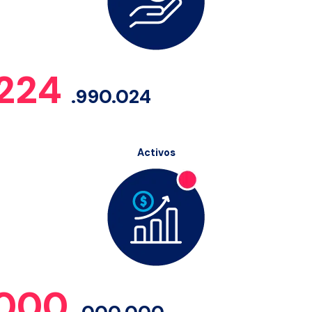
.224
.990.024
Activos
.000