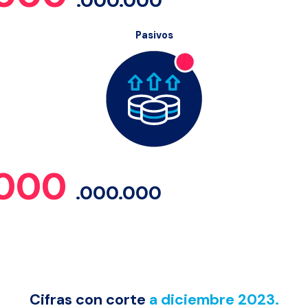
.000.000
Pasivos
.000
.000.000
Cifras con corte
a diciembre 2023.