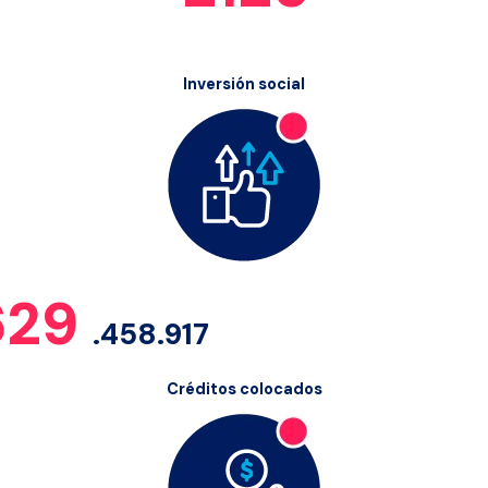
Inversión social
$
629
.458.917
Créditos colocados