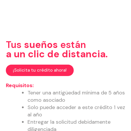
Tasa de interés:
1,2% M.V.
Monto máximo:
desde 100.00 a 44
S.M.M.L.V
Tus
sueños
están
a un clic de distancia.
¡Solicita tu crédito ahora!
Requisitos:
Tener una antigüedad mínima de 5 años
como asociado
Solo puede acceder a este crédito 1 vez
al año
Entregar la solicitud debidamente
diligenciada