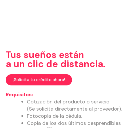
Plazo:
de 2 a 24 meses.
Monto
: desde $100.000 hasta 5
S.M.M.L.V.
Tasa de interés:
1.5% M. V.
Tus
sueños
están
a un clic de distancia.
¡Solicita tu crédito ahora!
Requisitos:
Cotización del producto o servicio.
(Se solicita directamente al proveedor).
Fotocopia de la cédula.
Copia de los dos últimos desprendibles